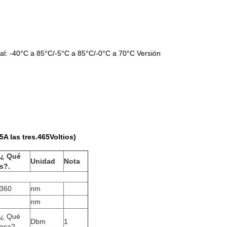
al: -40°C a 85°C/-5°C a 85°C/-0°C a 70°C Versión
5
A las tres.
465
Voltios)
 ¿ Qué
Unidad
Nota
s?
.
360
nm
nm
 ¿ Qué
Dbm
1
asa?