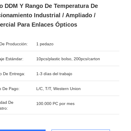
o DDM Y Rango De Temperatura De
ionamiento Industrial / Ampliado /
rcial Para Enlaces Ópticos
De Producción:
1 pedazo
je Estándar:
10pcs/plastic bolso, 200pcs/carton
o De Entrega:
1-3 días del trabajo
o De Pago:
L/C, T/T, Western Union
idad De
100.000 PC por mes
stro: