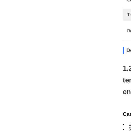
C
T
Re
D
1.
te
en
Car
E
S