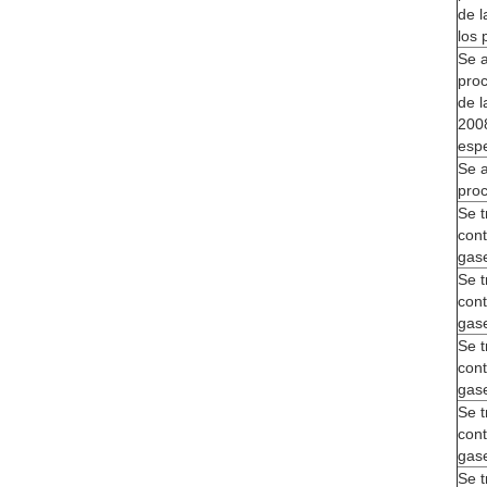
de l
los 
Se a
pro
de l
200
espe
Se a
pro
Se t
cont
gas
Se t
cont
gas
Se t
cont
gas
Se t
cont
gas
Se t