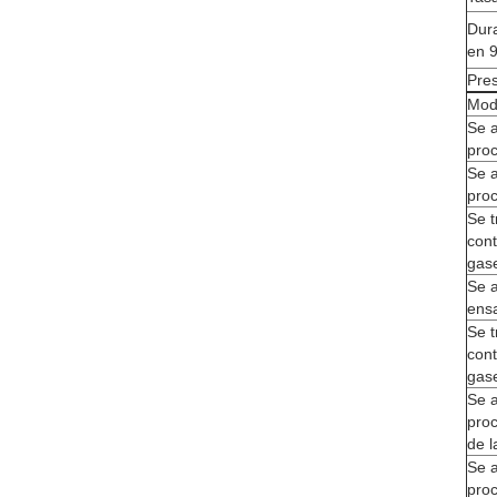
Dur
en 
Pres
Mod
Se a
proc
Se a
proc
Se t
cont
gas
Se a
ens
Se t
cont
gas
Se a
pro
de l
Se a
pro