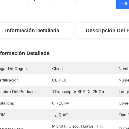
Obt
Información Detallada
Descripción Del 
nformación Detallada
ugar De Origen
China
Nomb
rtificación
CE FCC
Núme
ombre Del Producto:
1Transceptor SFP De 25 Gb
Longi
stancia:
0 ~ 20KM
Conec
DM:
- ¿ Qué?
Tipo 
Microtik, Cisco, Huawei, HP, 