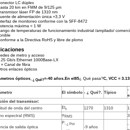
onector LC dúplex
asta 20 km en FMM de 9/125 μm
ransmisor láser FP de 1310 nm
uente de alimentación única +3,3 V
nterfaz de monitoreo conforme con la SFF-8472
otencia máxima < 1 W
ango de temperaturas de funcionamiento industrial /ampliado/ comerci
onible
onforme a la Directiva RoHS y libre de plomo
icaciones
edes de metro y acceso
.25 Gb/s Ethernet 1000Base-LX
 × Canal de fibra
tros enlaces ópticos
ámetros ópticos
=
-40 años.
En el
85
¿ Qué pasa?
C, VCC = 3.
13
- ¿ Qué?
-
ámetro
El símbolo
- ¿ Qué?
.
Típico
e
ción del transmisor:
El
itud de onda del centro
1270
1310
1
c
σ
ho espectral (RMS)
3
RMS
P
-
- ¿ Por
ncia de salida óptica
-9 años
p