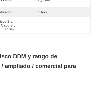
bricante:
- ¿ Qué?
tización:
1 Año
isco Sfp
, 
 Cisco Sfp
, 
km LC Sfp
isco DDM y rango de
 / ampliado / comercial para