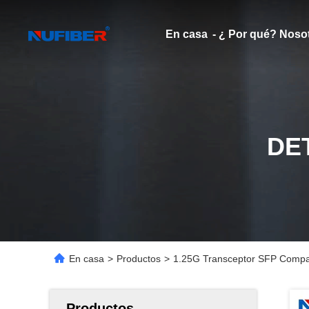
En casa
- ¿ Por qué? Noso
DE
En casa
>
Productos
>
1.25G Transceptor SFP Compati
Productos