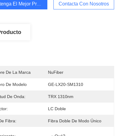
enga El Mejor Precio
Contacta Con Nosotros
Producto
re De La Marca
NuFiber
ro De Modelo
GE-LX20-SM1310
tud De Onda:
TRX 1310nm
tor:
LC Doble
De Fibra:
Fibra Doble De Modo Único