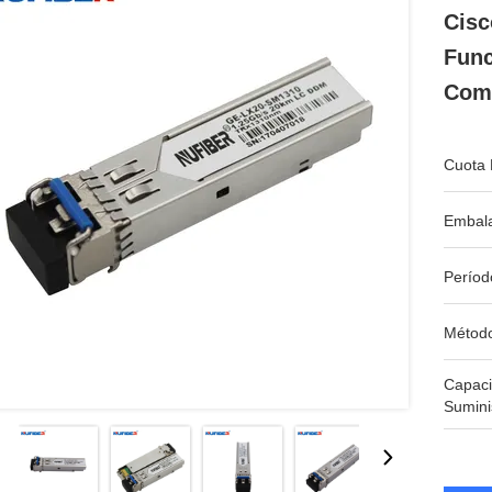
Cisc
Func
Come
Cuota 
Embala
Períod
Métod
Capac
Sumini