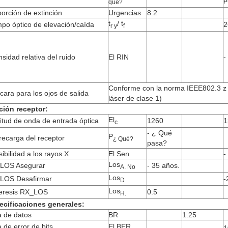
qué?
orción de extinción
Urgencias
8.2
t
/ t
po óptico de elevación/caída
2
r y
f
nsidad relativa del ruido
El RIN
-
Conforme con la norma IEEE802.3 z 
ara para los ojos de salida
láser de clase 1)
ción receptor:
El
itud de onda de entrada óptica
1260
1
c
- ¿ Qué
P
ecarga del receptor
¿ Qué?
pasa?
ibilidad a los rayos X
El Sen
-
Los
LOS Asegurar
- 35 años.
A. No
Los
LOS Desafirmar
-
D
Los
teresis RX_LOS
0.5
H.
ecificaciones generales:
a de datos
BR
1.25
 de error de bits
El BER
1