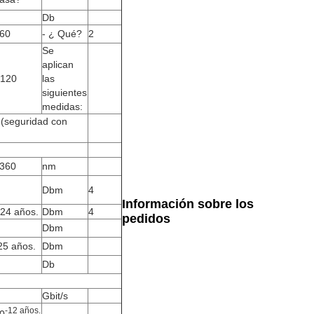
Db
60
- ¿ Qué?
2
Se
aplican
 120
las
siguientes
medidas:
(seguridad con
360
nm
Dbm
4
Información sobre los
 24 años.
Dbm
4
pedidos
Dbm
25 años.
Dbm
Db
Gbit/s
-12 años.
0