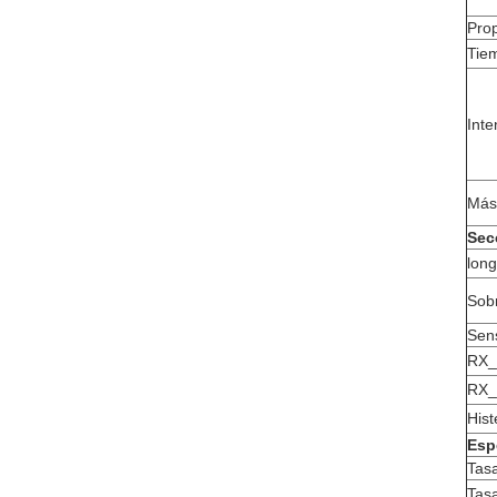
Prop
Tiem
Inte
Másc
Sec
long
Sobr
Sens
RX_
RX_
His
Esp
Tas
Tasa