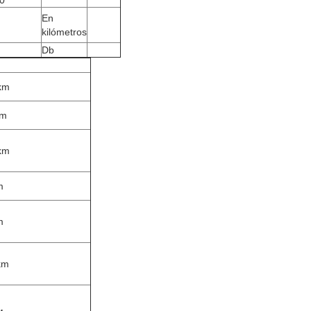
En
kilómetros
Db
km
km
km
m
m
km