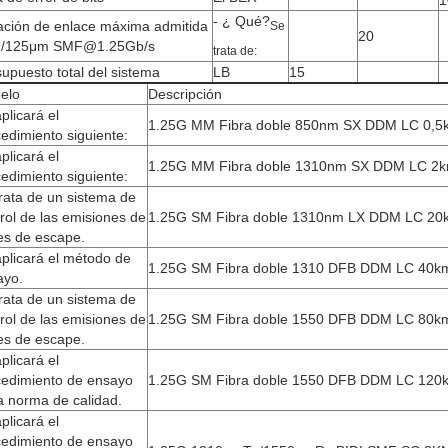
- ¿ Qué?
ación de enlace máxima admitida
Se
20
9/125μm SMF@1.25Gb/s
trata de:
upuesto total del sistema
LB
15
elo
Descripción
plicará el
1.25G MM Fibra doble 850nm SX DDM LC 0,5
edimiento siguiente:
plicará el
1.25G MM Fibra doble 1310nm SX DDM LC 2
edimiento siguiente:
rata de un sistema de
rol de las emisiones de
1.25G SM Fibra doble 1310nm LX DDM LC 20
es de escape.
plicará el método de
1.25G SM Fibra doble 1310 DFB DDM LC 40k
ayo.
rata de un sistema de
rol de las emisiones de
1.25G SM Fibra doble 1550 DFB DDM LC 80k
es de escape.
plicará el
cedimiento de ensayo
1.25G SM Fibra doble 1550 DFB DDM LC 120
a norma de calidad.
plicará el
cedimiento de ensayo