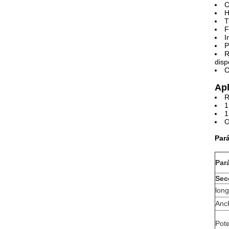
C
H
T
F
I
P
R
disp
C
Apl
R
1
1
O
Par
Par
Sec
long
Anc
Pote