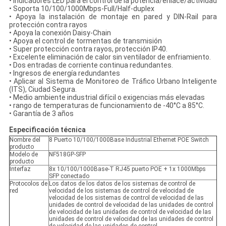
• Indicadores LED para el control de la potencia/enlace/actividad
• Soporta 10/100/1000Mbps-Full/Half-duplex
• Apoya la instalación de montaje en pared y DIN-Rail para
protección contra rayos
• Apoya la conexión Daisy-Chain
• Apoya el control de tormentas de transmisión
• Super protección contra rayos, protección IP40.
• Excelente eliminación de calor sin ventilador de enfriamiento.
• Dos entradas de corriente continua redundantes.
• Ingresos de energía redundantes
• Aplicar al Sistema de Monitoreo de Tráfico Urbano Inteligente
(ITS), Ciudad Segura.
• Medio ambiente industrial difícil o exigencias más elevadas
• rango de temperaturas de funcionamiento de -40°C a 85°C.
• Garantía de 3 años
Especificación técnica
Nombre del
8 Puerto 10/100/1000Base Industrial Ethernet POE Switch
producto
Modelo de
NF518GP-SFP
producto
Interfaz
8x 10/100/1000Base-T RJ45 puerto POE + 1x 1000Mbps
SFP conectado
Protocolos de
Los datos de los datos de los sistemas de control de
red
velocidad de los sistemas de control de velocidad de
velocidad de los sistemas de control de velocidad de las
unidades de control de velocidad de las unidades de control
de velocidad de las unidades de control de velocidad de las
unidades de control de velocidad de las unidades de control