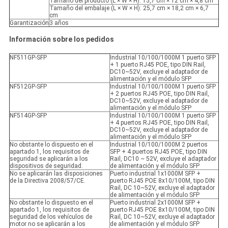
Tamaño del producto (L × W × H): 15,7 cm × 12 cm × 4,8 cm
Tamaño del embalaje (L × W × H): 25,7 cm × 18,2 cm × 6,7
cm
Garantización
3 años
Información sobre los pedidos
NF511GP-SFP
Industrial 10/100/1000M 1 puerto SFP
+ 1 puerto RJ45 POE, tipo DIN Rail,
DC10~52V, excluye el adaptador de
alimentación y el módulo SFP
NF512GP-SFP
Industrial 10/100/1000M 1 puerto SFP
+ 2 puertos RJ45 POE, tipo DIN Rail,
DC10~52V, excluye el adaptador de
alimentación y el módulo SFP
NF514GP-SFP
Industrial 10/100/1000M 1 puerto SFP
+ 4 puertos RJ45 POE, tipo DIN Rail,
DC10~52V, excluye el adaptador de
alimentación y el módulo SFP
No obstante lo dispuesto en el
Industrial 10/100/1000M 2 puertos
apartado 1, los requisitos de
SFP + 4 puertos RJ45 POE, tipo DIN
seguridad se aplicarán a los
Rail, DC10 ~ 52V, excluye el adaptador
dispositivos de seguridad.
de alimentación y el módulo SFP
No se aplicarán las disposiciones
Puerto industrial 1x1000M SFP +
de la Directiva 2008/57/CE.
puerto RJ45 POE 8x10/100M, tipo DIN
Rail, DC 10~52V, excluye el adaptador
de alimentación y el módulo SFP
No obstante lo dispuesto en el
Puerto industrial 2x1000M SFP +
apartado 1, los requisitos de
puerto RJ45 POE 8x10/100M, tipo DIN
seguridad de los vehículos de
Rail, DC 10~52V, excluye el adaptador
motor no se aplicarán a los
de alimentación y el módulo SFP