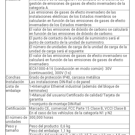
gestión de emisiones de gases de efecto invernadero de la
categoría A.
Las emisiones de gases de efecto invernadero de las
instalaciones eléctricas de los Estados miembros se
calcularán en función de las emisiones de gases de efecto
invernadero de los Estados miembros.
El valor de las emisiones de dióxido de carbono se calculará
en función de las emisiones de dióxido de carbono.
El punto de contacto de la unidad de suministro será el
punto de contacto de la unidad de suministro.
El número de unidades de carga de la unidad de carga de la
unidad de carga será el siguiente:
El valor de las emisiones de gases de efecto invernadero se
calculará en función de las emisiones de gases de efecto
invernadero.
IEC61000-4-16 (conducción en modo común): 30V
(continuación), 300V (1s)
Conchas
Grado de protección IP40, carcasa metálica
Instalación
Las instalaciones DIN-Rail o de pared
Lista de
1×Interruptor Ethernet industrial (además del bloque de
embalaje
terminales)
1×Manual del usuario/Certificado de calidad/Tarjeta de
garantía
1×conjunto de montaje DIN-Rail
Certificación
Marcado CE, comercial; FCC Parte 15 Clase B; VCCI Clase B
En el caso de los vehículos de la categoría N1 y N2
El número de
300,000 horas
unidades
Peso y
Peso del producto: 0,6 kg
tamaño
Peso del embalaje: 1,1 kg