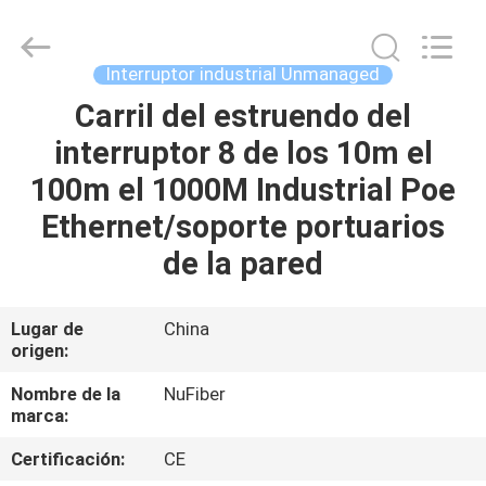
Shenzhen
Fivision
Digital
Technology
Co.,Ltd.
Interruptor industrial Unmanaged
All
Rights
Reserved.
Carril del estruendo del
HOGAR
Developed
by
interruptor 8 de los 10m el
ECER
PRODUCTOS
100m el 1000M Industrial Poe
Ethernet/soporte portuarios
SOBRE
de la pared
NOSOTROS
Lugar de
China
origen:
VIAJE
DE
Nombre de la
NuFiber
marca:
LA
Certificación:
CE
FÁBRICA