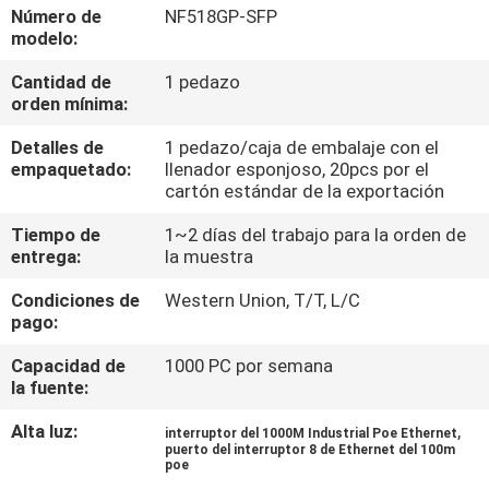
Número de
NF518GP-SFP
modelo:
CONTROL
Cantidad de
1 pedazo
DE
orden mínima:
CALIDAD
Detalles de
1 pedazo/caja de embalaje con el
empaquetado:
llenador esponjoso, 20pcs por el
ÉNTRENOS
cartón estándar de la exportación
EN
Tiempo de
1~2 días del trabajo para la orden de
entrega:
la muestra
CONTACTO
Condiciones de
Western Union, T/T, L/C
CON
pago:
Capacidad de
1000 PC por semana
NOTICIAS
la fuente:
Alta luz:
,
interruptor del 1000M Industrial Poe Ethernet
PIDA
puerto del interruptor 8 de Ethernet del 100m
poe
UNA
,