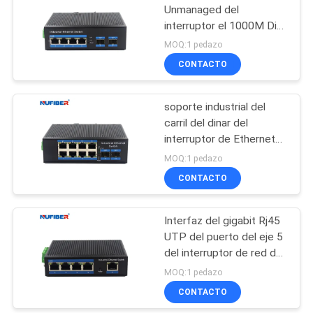
Unmanaged del
interruptor el 1000M Din
Rail Ethernet de la
MOQ:1 pedazo
protección contra la luz
CONTACTO
soporte industrial del
carril del dinar del
interruptor de Ethernet
del interruptor industrial
MOQ:1 pedazo
Unmanaged 8port
CONTACTO
Interfaz del gigabit Rj45
UTP del puerto del eje 5
del interruptor de red del
soporte del carril del
MOQ:1 pedazo
dinar IP40
CONTACTO