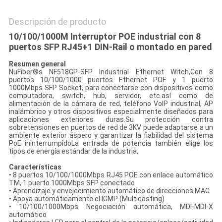
Descripción de producto
10/100/1000M Interruptor POE industrial con 8
puertos SFP RJ45+1 DIN-Rail o montado en pared
Resumen general
NuFiber®s NF518GP-SFP Industrial Ethernet Witch,Con 8
puertos 10/100/1000 puertos Ethernet POE y 1 puerto
1000Mbps SFP Socket, para conectarse con dispositivos como
computadora, switch, hub, servidor, etc.así como de
alimentación de la cámara de red, teléfono VoIP industrial, AP
inalámbrico y otros dispositivos especialmente diseñados para
aplicaciones exteriores duras.Su protección contra
sobretensiones en puertos de red de 3KV puede adaptarse a un
ambiente exterior áspero y garantizar la fiabilidad del sistema
PoE ininterrumpidoLa entrada de potencia también elige los
tipos de energía estándar de la industria.
Características
• 8 puertos 10/100/1000Mbps RJ45 POE con enlace automático
TM, 1 puerto 1000Mbps SFP conectado
• Aprendizaje y envejecimiento automático de direcciones MAC
• Apoya automáticamente el IGMP (Multicasting)
• 10/100/1000Mbps Negociación automática, MDI-MDI-X
automático