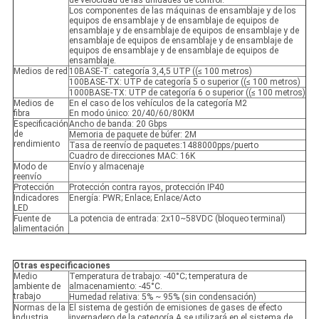
de velocidad de las unidades de control.
Los componentes de las máquinas de ensamblaje y de los
equipos de ensamblaje y de ensamblaje de equipos de
ensamblaje y de ensamblaje de equipos de ensamblaje y de
ensamblaje de equipos de ensamblaje y de ensamblaje de
equipos de ensamblaje y de ensamblaje de equipos de
ensamblaje.
Medios de red
10BASE-T: categoría 3,4,5 UTP ((≤ 100 metros)
100BASE-TX: UTP de categoría 5 o superior ((≤ 100 metros)
1000BASE-TX: UTP de categoría 6 o superior ((≤ 100 metros)
Medios de
En el caso de los vehículos de la categoría M2
fibra
En modo único: 20/40/60/80KM
Especificación
Ancho de banda: 20 Gbps
de
Memoria de paquete de búfer: 2M
rendimiento
Tasa de reenvío de paquetes:1488000pps/puerto
Cuadro de direcciones MAC: 16K
Modo de
Envío y almacenaje
reenvío
Protección
Protección contra rayos, protección IP40
Indicadores
Energía: PWR; Enlace; Enlace/Acto
LED
Fuente de
La potencia de entrada: 2x10~58VDC (bloqueo terminal)
alimentación
Otras especificaciones
Medio
Temperatura de trabajo: -40°C; temperatura de
ambiente de
almacenamiento: -45°C.
trabajo
Humedad relativa: 5% ~ 95% (sin condensación)
Normas de la
El sistema de gestión de emisiones de gases de efecto
industria
invernadero de la categoría A se utilizará en el sistema de