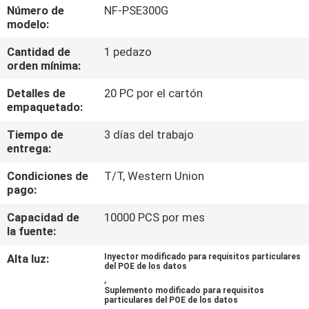
Número de
NF-PSE300G
modelo:
CONTROL
Cantidad de
1 pedazo
DE
orden mínima:
CALIDAD
Detalles de
20 PC por el cartón
empaquetado:
ÉNTRENOS
Tiempo de
3 días del trabajo
EN
entrega:
CONTACTO
Condiciones de
T/T, Western Union
pago:
CON
Capacidad de
10000 PCS por mes
la fuente:
NOTICIAS
Alta luz:
Inyector modificado para requisitos particulares
del POE de los datos
,
PIDA
Suplemento modificado para requisitos
particulares del POE de los datos
UNA