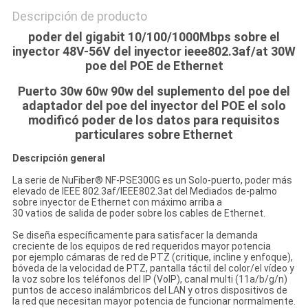
Descripción de producto
poder del gigabit 10/100/1000Mbps sobre el
inyector 48V-56V del inyector ieee802.3af/at 30W
poe del POE de Ethernet
Puerto 30w 60w 90w del suplemento del poe del
adaptador del poe del inyector del POE el solo
modificó poder de los datos para requisitos
particulares sobre Ethernet
Descripción general
La serie de NuFiber® NF-PSE300G es un Solo-puerto, poder más
elevado de IEEE 802.3af/IEEE802.3at del Mediados de-palmo
sobre inyector de Ethernet con máximo arriba a
30 vatios de salida de poder sobre los cables de Ethernet.
Se diseña específicamente para satisfacer la demanda
creciente de los equipos de red requeridos mayor potencia
por ejemplo cámaras de red de PTZ (critique, incline y enfoque),
bóveda de la velocidad de PTZ, pantalla táctil del color/el vídeo y
la voz sobre los teléfonos del IP (VoIP), canal multi (11a/b/g/n)
puntos de acceso inalámbricos del LAN y otros dispositivos de
la red que necesitan mayor potencia de funcionar normalmente.