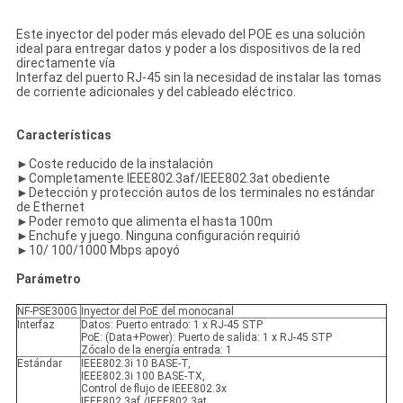
Este inyector del poder más elevado del POE es una solución
ideal para entregar datos y poder a los dispositivos de la red
directamente vía
Interfaz del puerto RJ-45 sin la necesidad de instalar las tomas
de corriente adicionales y del cableado eléctrico.
Características
►Coste reducido de la instalación
►Completamente IEEE802.3af/IEEE802.3at obediente
►Detección y protección autos de los terminales no estándar
de Ethernet
►Poder remoto que alimenta el hasta 100m
►Enchufe y juego. Ninguna configuración requirió
►10/ 100/1000 Mbps apoyó
Parámetro
NF-PSE300G
Inyector del PoE del monocanal
Interfaz
Datos: Puerto entrado: 1 x RJ-45 STP
PoE: (Data+Power): Puerto de salida: 1 x RJ-45 STP
Zócalo de la energía entrada: 1
Estándar
IEEE802.3i 10 BASE-T,
IEEE802.3i 100 BASE-TX,
Control de flujo de IEEE802.3x
IEEE802.3af /IEEE802.3at