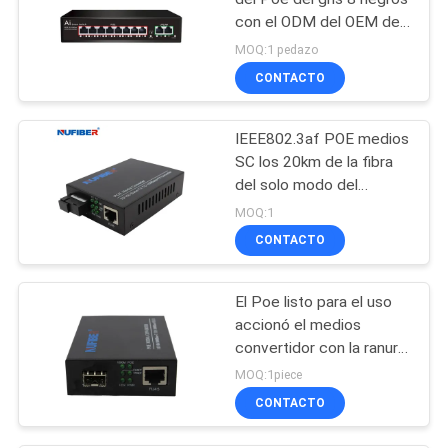
con el ODM del OEM del
Uplink de 1 gigabit apoyó
MOQ:1 pedazo
CONTACTO
IEEE802.3af POE medios
SC los 20km de la fibra
del solo modo del
convertidor del
MOQ:1
interruptor solo
CONTACTO
El Poe listo para el uso
accionó el medios
convertidor con la ranura
de SFP
MOQ:1piece
CONTACTO