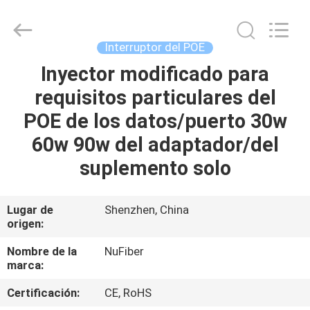
Digital
Technology
Co.,Ltd.
All
Rights
Interruptor del POE
Reserved.
Developed
by
Inyector modificado para
HOGAR
ECER
requisitos particulares del
PRODUCTOS
POE de los datos/puerto 30w
60w 90w del adaptador/del
SOBRE
suplemento solo
NOSOTROS
Lugar de
Shenzhen, China
origen:
VIAJE
DE
Nombre de la
NuFiber
marca:
LA
Certificación:
CE, RoHS
FÁBRICA