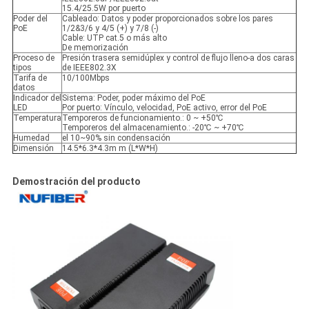
15.4/25.5W por puerto
Poder del
Cableado: Datos y poder proporcionados sobre los pares
PoE
1/2&3/6 y 4/5 (+) y 7/8 (-)
Cable: UTP cat.5 o más alto
De memorización
Proceso de
Presión trasera semidúplex y control de flujo lleno-a dos caras
tipos
de IEEE802.3X
Tarifa de
10/100Mbps
datos
Indicador del
Sistema: Poder, poder máximo del PoE
LED
Por puerto: Vínculo, velocidad, PoE activo, error del PoE
Temperatura
Temporeros de funcionamiento.: 0 ~ +50℃
Temporeros del almacenamiento.: -20℃ ~ +70℃
Humedad
el 10~90% sin condensación
Dimensión
14.5*6.3*4.3m m (L*W*H)
Demostración del producto