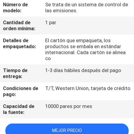
Número de
Se trata de un sistema de control de
modelo:
las emisiones.
CONTROL
Cantidad de
1 par
DE
orden mínima:
CALIDAD
Detalles de
El cartón que empaqueta, los
empaquetado:
productos se embala en estándar
ÉNTRENOS
internacional. Cada cartón se alinea
co
EN
Tiempo de
1-3 días hábiles después del pago
CONTACTO
entrega:
CON
Condiciones de
T/T, Western Union, tarjeta de crédito
pago:
NOTICIAS
Capacidad de
10000 pares por mes
la fuente:
PIDA
MEJOR PRECIO
UNA