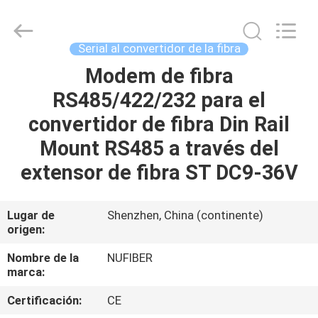
2026
Shenzhen
Fivision
Digital
Technology
Serial al convertidor de la fibra
Co.,Ltd.
All
Modem de fibra
HOGAR
Rights
Reserved.
Developed
RS485/422/232 para el
by
ECER
PRODUCTOS
convertidor de fibra Din Rail
Mount RS485 a través del
SOBRE
extensor de fibra ST DC9-36V
NOSOTROS
Lugar de
Shenzhen, China (continente)
origen:
VIAJE
DE
Nombre de la
NUFIBER
marca:
LA
Certificación:
CE
FÁBRICA