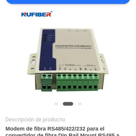
CITA
MAPA
DEL
SITIO
POLÍTICA
DE
PRIVACIDAD
Descripción de producto
Modem de fibra RS485/422/232 para el
convertidor de fibra Din Rail Mount RS485 a