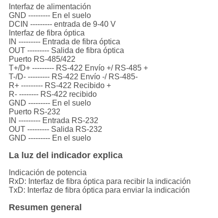
Interfaz de alimentación
GND --------- En el suelo
DCIN --------- entrada de 9-40 V
Interfaz de fibra óptica
IN --------- Entrada de fibra óptica
OUT --------- Salida de fibra óptica
Puerto RS-485/422
T+/D+ --------- RS-422 Envío +/ RS-485 +
T-/D- --------- RS-422 Envío -/ RS-485-
R+ --------- RS-422 Recibido +
R- -------- RS-422 recibido
GND --------- En el suelo
Puerto RS-232
IN --------- Entrada RS-232
OUT --------- Salida RS-232
GND --------- En el suelo
La luz del indicador explica
Indicación de potencia
RxD: Interfaz de fibra óptica para recibir la indicación
TxD: Interfaz de fibra óptica para enviar la indicación
Resumen general