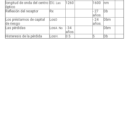
longitud de onda del centro
El
1260
1600
nm
C. Las
óptico
Reflexión del receptor
Rx
- 27
Db
años.
Los préstamos de capital
Los
- 24
Dbm
D
de riesgo
años.
Las pérdidas
Los
- 34
Dbm
A. No
años.
Histeresis de la pérdida
Los
0.5
5
Db
H.