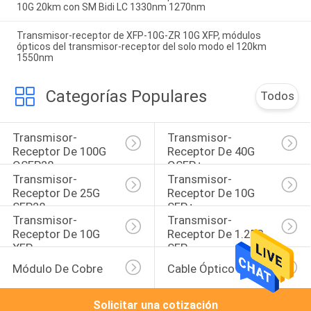
10G 20km con SM Bidi LC 1330nm 1270nm
Transmisor-receptor de XFP-10G-ZR 10G XFP, módulos
ópticos del transmisor-receptor del solo modo el 120km
1550nm
Categorías Populares
Todos
Transmisor-
Transmisor-
Receptor De 100G 
Receptor De 40G 
QSFP28
QSFP+
Transmisor-
Transmisor-
Receptor De 25G 
Receptor De 10G 
SFP28
SFP+
Transmisor-
Transmisor-
Receptor De 10G 
Receptor De 1.25G 
XFP
SFP
Módulo De Cobre
Cable Óptico Activo
Solicitar una cotización