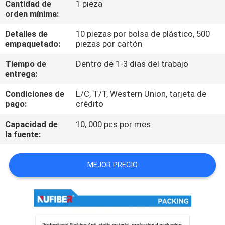
Cantidad de
1 pieza
orden mínima:
CONTROL
Detalles de
10 piezas por bolsa de plástico, 500
DE
empaquetado:
piezas por cartón
CALIDAD
Tiempo de
Dentro de 1-3 días del trabajo
entrega:
ÉNTRENOS
Condiciones de
L/C, T/T, Western Union, tarjeta de
pago:
crédito
EN
CONTACTO
Capacidad de
10, 000 pcs por mes
la fuente:
CON
MEJOR PRECIO
NOTICIAS
PIDA
UNA