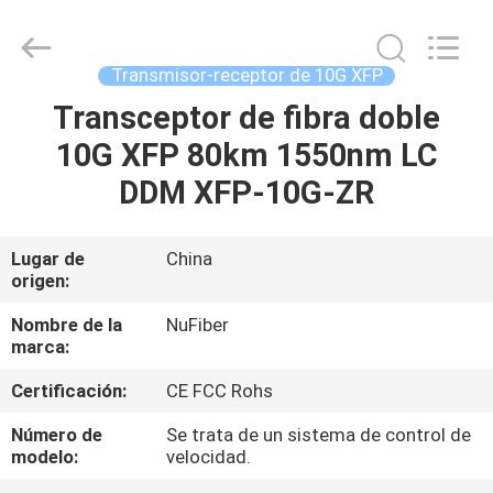
Shenzhen
Fivision
Digital
Technology
Co.,Ltd.
Transmisor-receptor de 10G XFP
All
Rights
Reserved.
Transceptor de fibra doble
HOGAR
Developed
by
10G XFP 80km 1550nm LC
ECER
PRODUCTOS
DDM XFP-10G-ZR
SOBRE
Lugar de
China
origen:
NOSOTROS
Nombre de la
NuFiber
marca:
VIAJE
Certificación:
CE FCC Rohs
DE
LA
Número de
Se trata de un sistema de control de
modelo:
velocidad.
FÁBRICA