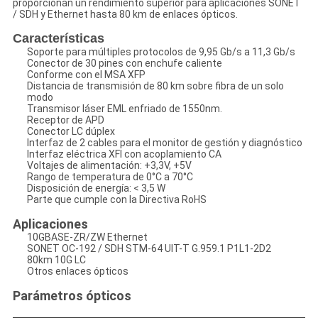
proporcionan un rendimiento superior para aplicaciones SONET
/ SDH y Ethernet hasta 80 km de enlaces ópticos.
Características
Soporte para múltiples protocolos de 9,95 Gb/s a 11,3 Gb/s
Conector de 30 pines con enchufe caliente
Conforme con el MSA XFP
Distancia de transmisión de 80 km sobre fibra de un solo
modo
Transmisor láser EML enfriado de 1550nm.
Receptor de APD
Conector LC dúplex
Interfaz de 2 cables para el monitor de gestión y diagnóstico
Interfaz eléctrica XFI con acoplamiento CA
Voltajes de alimentación: +3,3V, +5V
Rango de temperatura de 0°C a 70°C
Disposición de energía: < 3,5 W
Parte que cumple con la Directiva RoHS
Aplicaciones
10GBASE-ZR/ZW Ethernet
SONET OC-192 / SDH STM-64 UIT-T G.959.1 P1L1-2D2
80km 10G LC
Otros enlaces ópticos
Parámetros ópticos