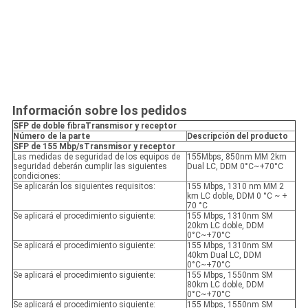
Información sobre los pedidos
SFP de doble fibra
Transmisor y receptor
Número de la parte
Descripción del producto
SFP de 155 Mbp/s
Transmisor y receptor
Las medidas de seguridad de los equipos de
155Mbps, 850nm MM 2km
seguridad deberán cumplir las siguientes
Dual LC, DDM 0°C~+70°C
condiciones:
Se aplicarán los siguientes requisitos:
155 Mbps, 1310 nm MM 2
km LC doble, DDM 0 °C ~ +
70 °C
Se aplicará el procedimiento siguiente:
155 Mbps, 1310nm SM
20km LC doble, DDM
0°C~+70°C
Se aplicará el procedimiento siguiente:
155 Mbps, 1310nm SM
40km Dual LC, DDM
0°C~+70°C
Se aplicará el procedimiento siguiente:
155 Mbps, 1550nm SM
80km LC doble, DDM
0°C~+70°C
Se aplicará el procedimiento siguiente:
155 Mbps, 1550nm SM