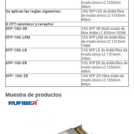
modo único LC 1550nm
40km
Se aplican las reglas siguientes:
10G SFP+ZR de doble fibra
de modo único LC 1550nm
80km
X.
FP
Transmisor y receptor
XFP
-10G-SR
10G XFP SR Multi modo de
fibra doble LC 850nm 300M
XFP
-10G-LRM
10G XFP LRM de doble fibra
de modo único LC 1310nm
10kM
XFP
-10G-LR
10G XFP LR de doble fibra de
modo único LC 1310nm
20km
XFP
-10G-ER
10G XFP ER de doble fibra de
modo único LC 1550nm
40km
XFP
- 10G-ZR
10G XFP ZR Fibra doble de
modo único LC 1550nm
80km
Muestra de productos