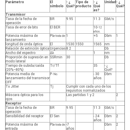
Parámetro
El
- ¿
Tipo de
- ¿
Unidad
- ¿
símbolo
Qué?
producto
Qué
Qué?
es?
Transmisor
Tasa de la fecha de
BR
9.95
11.3
Gbit/s
operación
Tasa de error de bits
El BER
10
-12
años.
Potencia máxima de
P
1
+5
Dbm
1
Se trata de:
lanzamiento
longitud de onda óptica
El
1530
1550
1565
nm
Relación de extinción óptica
Urgencias
8.2
Db
Ancho del espectro
Δλ
1
nm
Proporción de supresión en
SSRmin
30
Db
modo lateral
Tiempo de subida/caída
Tr/Tf
35
- ¿
(20%~80%)
Qué?
Potencia media de
P
- 30
Dbm
- No.
lanzamiento del transmisor
años.
OFF
Tx Jitter
Tj
Cumplir con cada uno de los
requisitos normalizados
Máscara óptica para los
Las partidas 1 y 2
2
ojos
Receptor
Tasa de la fecha de
BR
9.95
11.3
Gbit/s
operación
Sensibilidad del receptor
El Sen
- 24
Dbm
2
años.
Potencia máxima de
P
-7
Dbm
2
Se trata de:
entrada
años