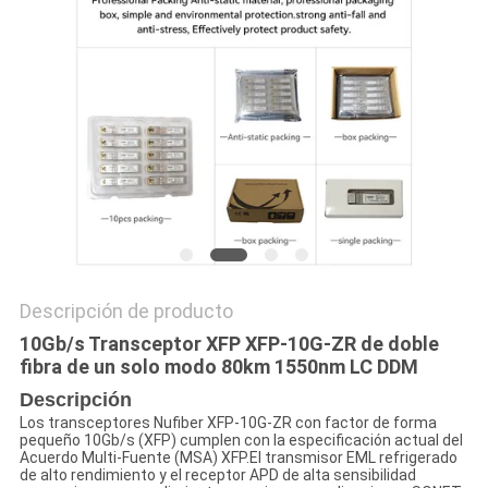
CITA
MAPA
DEL
SITIO
POLÍTICA
DE
Descripción de producto
PRIVACIDAD
10Gb/s Transceptor XFP XFP-10G-ZR de doble
fibra de un solo modo 80km 1550nm LC DDM
Descripción
Los transceptores Nufiber XFP-10G-ZR con factor de forma
pequeño 10Gb/s (XFP) cumplen con la especificación actual del
Acuerdo Multi-Fuente (MSA) XFP.El transmisor EML refrigerado
de alto rendimiento y el receptor APD de alta sensibilidad