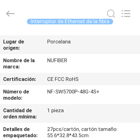
Shenzhen
Fivision
Digital
Technology
Co.,Ltd.
Interruptor de Ethernet de la fibra
All
Rights
Reserved.
HOGAR
Developed
by
Lugar de
Porcelana
ECER
origen:
PRODUCTOS
Nombre de la
NUFIBER
marca:
SOBRE
Certificación:
CE FCC RoHS
NOSOTROS
Número de
NF-SW5700P-48G-4S+
modelo:
VIAJE
Cantidad de
1 pieza
DE
orden mínima:
LA
Detalles de
27pcs/cartón, cartón tamaño:
FÁBRICA
empaquetado:
55.6*32.8*43.5cm