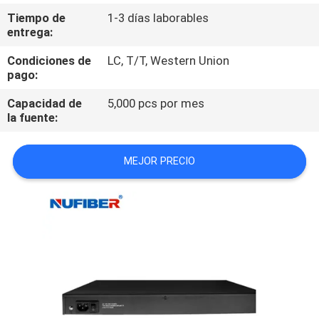
Tiempo de
1-3 días laborables
CONTROL
entrega:
DE
Condiciones de
LC, T/T, Western Union
pago:
CALIDAD
Capacidad de
5,000 pcs por mes
la fuente:
ÉNTRENOS
EN
MEJOR PRECIO
CONTACTO
CON
NOTICIAS
PIDA
UNA