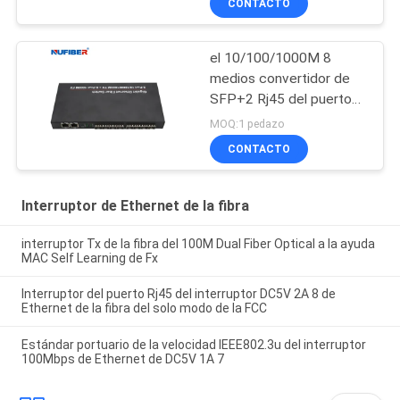
CONTACTO
Ethernet
el 10/100/1000M 8
medios convertidor de
SFP+2 Rj45 del puerto
de la fibra óptica del
MOQ:1 pedazo
interruptor portuario de
CONTACTO
Ethernet
Interruptor de Ethernet de la fibra
interruptor Tx de la fibra del 100M Dual Fiber Optical a la ayuda
MAC Self Learning de Fx
Interruptor del puerto Rj45 del interruptor DC5V 2A 8 de
Ethernet de la fibra del solo modo de la FCC
Estándar portuario de la velocidad IEEE802.3u del interruptor
100Mbps de Ethernet de DC5V 1A 7