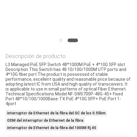
CITA
MAPA
DEL
SITIO
Descripción de producto
L3 Managed PoE SFP Switch 48*1000M PoE + 4*10G SFP slot
POLÍTICA
Description This Switch has 48 10/100/1000M UTP ports and
4*10G fiber port The product is possessed of stable
DE
performance, excellent quality and reasonable price because of
adopting latest IC from USA and high quality of transceivers. It
PRIVACIDAD
is applicable to use in small patterns of optical Fiber Ethernet.
Technical Specifications Model NF-SW5700P-48G-4S+ Fixed
Port 48*10/100/1000Base-TX PoE 4*10G SFP+ PoE Port 1-
4port
interruptor de Ethernet de la fibra del SC de los 0.55km
ODM del interruptor de Ethernet de la fibra
interruptor de Ethernet de la fibra del 1000M Rj 45