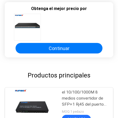
Obtenga el mejor precio por
Continuar
Productos principales
el 10/100/1000M 8
medios convertidor de
SFP+1 Rj45 del puerto
de la fibra óptica del
MOQ:1 pedazo
interruptor portuario de