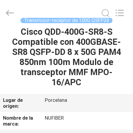
Fivision
Digital
Technology
Co.,Ltd.
All
Transmisor-receptor de 100G QSFP28
Rights
Reserved.
Developed
Cisco QDD-400G-SR8-S
HOGAR
by
ECER
Compatible con 400GBASE-
PRODUCTOS
SR8 QSFP-DD 8 x 50G PAM4
850nm 100m Modulo de
SOBRE
transceptor MMF MPO-
NOSOTROS
16/APC
VIAJE
Lugar de
Porcelana
origen:
DE
LA
Nombre de la
NUFIBER
marca:
FÁBRICA