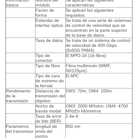
Información
Nombre del
Se aplican las siguientes
básica
módulo
características:
Factor de
Se aplican los siguientes
forma
requisitos:
Estándar de
Se trata de una serie de sistemas
interfaz óptica
de control de velocidad que se
encuentran en la parte superior
de la base de datos.
Tasa de datos
Se trata de un sistema de control
de velocidad de 400 Gbps
(8x50G PAM4)
Tipo de
El MPO-16 (16-fibra)
conector
Tipo de fibra
Fibra multimodo (MMF,
50/125μm)
Tipo de cara
El APC
de extremo de
la ferrule
Rendimiento
Distancia de
OM3: 70m; OM4: 100m
de la
transmisión del
transmisión
objetivo
Ancho de
OM3: 2000 MHz
km; OM4: 4700
banda modal
MHz
En kilómetros
Tasa de error
2.4e-4
de bits (BER)
Parámetros
longitud de
850 nm
del transmisor
onda del
centro