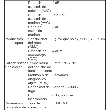
Potencia de
4 dBm
transmisión
máxima (AVG)
Potencia de
-6,5 dBm
transmisión
mínima (AVG)
Ratio de
3 dB
extinción
mínimo
Parámetros
Sensibilidad
- ¿Por qué no?5, SECQ-7.9) dBm
del receptor
del receptor
(OMA)
Potencia de
4 dBm
sobrecarga
(AVG)
Características
Temperatura
Entre 0°C y 70°C
funcionales
del estuche de
funcionamiento
Monitoreo de
Apoyados
diagnóstico
digital (MDD)
Capacidad de
Soporta 2x200G
fuga
FEC
- No, no lo sé.
incorporado
Parámetros
Tipo de
El MPO-16
del cordón de
conector de