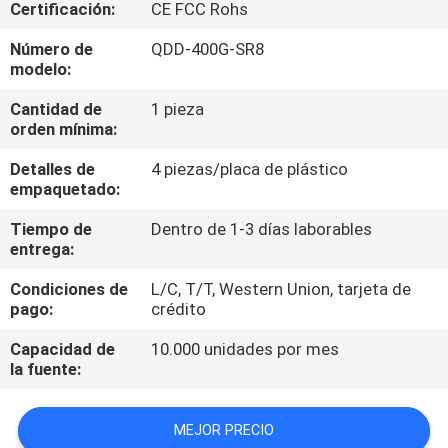
Certificación:
CE FCC Rohs
CONTROL
Número de
QDD-400G-SR8
modelo:
DE
Cantidad de
1 pieza
CALIDAD
orden mínima:
Detalles de
4 piezas/placa de plástico
ÉNTRENOS
empaquetado:
EN
Tiempo de
Dentro de 1-3 días laborables
CONTACTO
entrega:
CON
Condiciones de
L/C, T/T, Western Union, tarjeta de
pago:
crédito
NOTICIAS
Capacidad de
10.000 unidades por mes
la fuente:
PIDA
MEJOR PRECIO
UNA