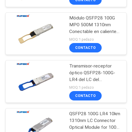
Módulo QSFP28 100G
MPO 500M 1310nm
Conectable en caliente
QSFP28-100G-SR4
MOQ:1 pedazo
CONTACTO
Transmisor-receptor
óptico QSFP28-100G-
LR4 del LC del
transmisor-receptor del
MOQ:1 pedazo
10KM 1310nm 100G
CONTACTO
QSFP28
QSFP28 100G LR4 10km
1310nm LC Connector
Optical Module for 100G