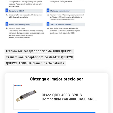
transmisor-receptor óptico de 100G QSFP28
Transmisor-receptor óptico de MTP QSFP28
QSFP28-100G-LR-S enchufable caliente
Obtenga el mejor precio por
Cisco QDD-400G-SR8-S
Compatible con 400GBASE-SR8
QSFP-DD 8 x 50G PAM4 850nm
100m Modulo de transceptor MMF
MPO-16/APC