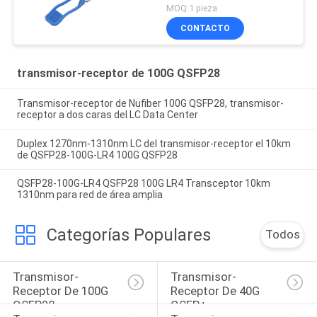
QSFP28 Transceiver
MOQ:1 pieza
CONTACTO
transmisor-receptor de 100G QSFP28
Transmisor-receptor de Nufiber 100G QSFP28, transmisor-
receptor a dos caras del LC Data Center
Duplex 1270nm-1310nm LC del transmisor-receptor el 10km
de QSFP28-100G-LR4 100G QSFP28
QSFP28-100G-LR4 QSFP28 100G LR4 Transceptor 10km
1310nm para red de área amplia
Categorías Populares
Todos
Transmisor-
Transmisor-
Receptor De 100G 
Receptor De 40G 
QSFP28
QSFP+