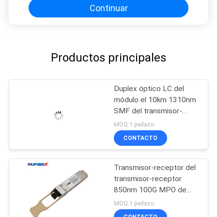
Continuar
Productos principales
Duplex óptico LC del
módulo el 10km 1310nm
SMF del transmisor-
receptor de QSFP-40G-
MOQ:1 pedazo
LR4 QSFP+
CONTACTO
Transmisor-receptor del
transmisor-receptor
850nm 100G MPO de
QSFP28-100G-SR4
MOQ:1 pedazo
100G QSFP28
CONTACTO