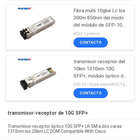
Fibra multi 10gbe Lc los
300m 850nm del modo
del módulo de SFP-10G-
SR Sfp+
MOQ:1 pedazo
CONTACTO
transmisor-receptor del
10km 1310nm 10G
SFP+, módulo óptico del
transmisor-receptor del
USD 25~35 per piece MOQ:1 pedazo
LC DDM
CONTACTO
transmisor-receptor de 10G SFP+
Transmisor-receptor óptico 10G SFP+ LR SM a dos caras
1310nm los 20km LC DOM Compatible With Cisco