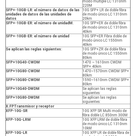
modo múltiple LC 1310nm
220M
SFP+-10GB-LR: el número de datos de las
10G SFP+ LR de doble fibra
unidades de datos de las unidades de
de modo único LC 1310nm
datos
20km
SFP+-10GB-ER: el número de unidad
M.
10G SFP+ER de doble fibra
de modo único LC 1310nm
40km
SFP+-10GB-ER: el número de unidad
10G SFP+ER Fibra doble de
modo único LC 1550nm
40km
Se aplican las reglas siguientes:
10G SFP+ZR de doble fibra
de modo único LC 1550nm
80km
SFP+10G40-CWDM
1470 ~ 1610nm CWDM
SFP+ 40km
SFP+10G80-CWDM
1470~1570nm CWDM SFP+
80km
SFP+10G80-CWDM
1590~1610nm CWDM SFP+
80km
SFP+10G40-DWDM
Se aplican las reglas
siguientes:
SFP+10G80-DWDM
Se aplican las reglas
siguientes:
X.
FP
Transmisor y receptor
XFP
-10G-SR
10G XFP SR Multi modo de
fibra doble LC 850nm 300M
XFP
-10G-LRM
10G XFP LRM de doble fibra
de modo único LC 1310nm
10kM
XFP
-10G-LR
10G XFP LR de doble fibra de