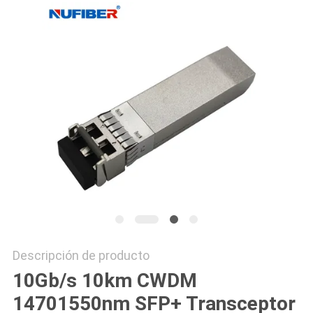
CITA
MAPA
DEL
SITIO
POLÍTICA
DE
PRIVACIDAD
Descripción de producto
10Gb/s 10km CWDM
14701550nm SFP+ Transceptor