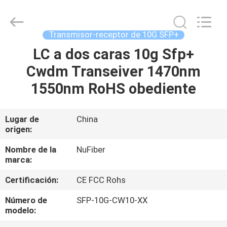
Shenzhen
Fivision
Digital
Technology
Co.,Ltd.
Transmisor-receptor de 10G SFP+
All
Rights
LC a dos caras 10g Sfp+
HOGAR
Reserved.
Developed
by
Cwdm Transeiver 1470nm
ECER
PRODUCTOS
1550nm RoHS obediente
SOBRE
Lugar de
China
origen:
NOSOTROS
Nombre de la
NuFiber
marca:
VIAJE
Certificación:
CE FCC Rohs
DE
LA
Número de
SFP-10G-CW10-XX
modelo:
FÁBRICA