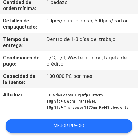
Cantidad de
1 pedazo
orden mínima:
CONTROL
Detalles de
10pcs/plastic bolso, 500pcs/carton
DE
empaquetado:
CALIDAD
Tiempo de
Dentro de 1-3 días del trabajo
entrega:
ÉNTRENOS
Condiciones de
L/C, T/T, Western Union, tarjeta de
pago:
crédito
EN
CONTACTO
Capacidad de
100.000 PC por mes
la fuente:
CON
Alta luz:
,
LC a dos caras 10g Sfp+ Cwdm
,
10g Sfp+ Cwdm Transeiver
NOTICIAS
10g Sfp+ Transeiver 1470nm RoHS obediente
PIDA
MEJOR PRECIO
UNA