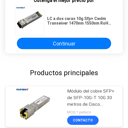
Obtenga el mejor precio por
LC a dos caras 10g Sfp+ Cwdm
Transeiver 1470nm 1550nm RoHS
obediente
Continuar
Productos principales
Módulo del cobre SFP+
de SFP-10G-T 10G 30
metros de Cisco
compatible
MOQ:1 pedazo
CONTACTO