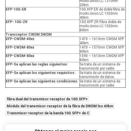
modo único LC 1310nm
20km
XFP
-10G-ER
10G XFP ER de doble fibra de
modo único LC 1550nm
40km
XFP
- 10G-ZR
10G XFP ZR Fibra doble de
modo único LC 1550nm
80km
Transceptor CWDM DWDM
XFP
-
CWDM-40xx
1470 ~ 1610nm CWDM XFP
40km
XFP
-
CWDM-80xx
1470 ~ 1570nm CWDM XFP
80km
XFP
-
CWDM-80xx
1590 ~ 1610nm CWDM XFP
80km
XFP
-
Se aplican las reglas siguientes:
Se trata de un sistema de
transmisión por cable.
XFP
-
Se aplican los siguientes requisitos:
Se trata de un sistema de
transmisión de datos.
XFP
-
Se aplican las siguientes condiciones:
Se trata de un sistema de
transmisión por cable.
fibra dual del transmisor-receptor de 10G SFP+
Módulo del transmisor-receptor de la fibra de DWDM los 40km
Transmisor-receptor de la banda 10G SFP+ de C