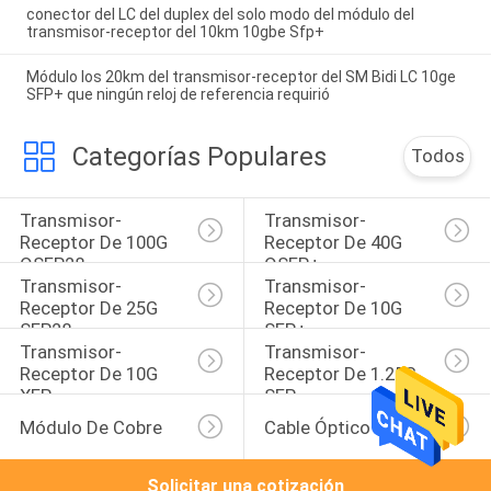
conector del LC del duplex del solo modo del módulo del
transmisor-receptor del 10km 10gbe Sfp+
Módulo los 20km del transmisor-receptor del SM Bidi LC 10ge
SFP+ que ningún reloj de referencia requirió
Categorías Populares
Todos
Transmisor-
Transmisor-
Receptor De 100G 
Receptor De 40G 
QSFP28
QSFP+
Transmisor-
Transmisor-
Receptor De 25G 
Receptor De 10G 
SFP28
SFP+
Transmisor-
Transmisor-
Receptor De 10G 
Receptor De 1.25G 
XFP
SFP
Módulo De Cobre
Cable Óptico Activo
Solicitar una cotización