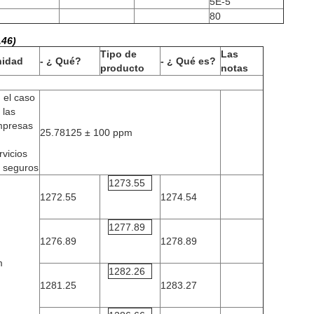
5E-5
80
,46)
Tipo de
Las
nidad
- ¿ Qué?
- ¿ Qué es?
producto
notas
 el caso
 las
presas
25.78125 ± 100 ppm
rvicios
 seguros
1273.55
1272.55
1274.54
1277.89
1276.89
1278.89
m
1282.26
1281.25
1283.27