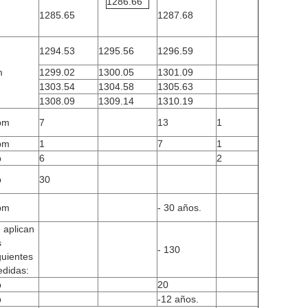
1286.66
1285.65
1287.68
1294.53
1295.56
1296.59
m
1299.02
1300.05
1301.09
1303.54
1304.58
1305.63
1308.09
1309.14
1310.19
bm
7
13
1
bm
1
7
1
b
6
2
b
30
bm
- 30 años.
 aplican
s
- 130
guientes
didas:
b
20
b
-12 años.