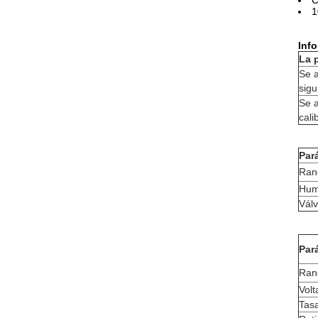
C
1
Inf
La 
Se a
sigu
Se a
cali
Par
Ran
Hum
Vál
Par
Rang
Volt
Tasa