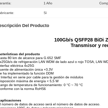
arantía:
1 Año
Compa
abricante:
Sí
escripción Del Producto
100Gb/s QSFP28 BiDi
Transmisor y re
cterísticas del producto
asta 80 km de alcance para G.652 SMF
x25Gb/s de refrigeración LAN WDM de lado azul o rojo TOSA, LAN WD
nterfaz eléctrica 4x25G
uente de alimentación única +3,3V
e ha implementado la función DDM
 Interfaz en serie por cable para la gestión de módulos
isposición máxima de energía < 5,5 W
ango de temperatura de funcionamiento: 0 °C ~ 70 °C
onforme con la norma RoHS6
 aplicaciones
l número de datos de acceso será el número de datos de acceso.