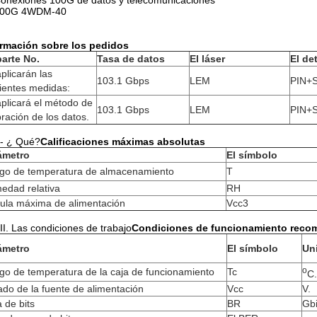
onexiones 100G de datos y telecomunicaciones
00G 4WDM-40
ormación sobre los pedidos
parte No.
Tasa de datos
El láser
El de
plicarán las
103.1 Gbps
LEM
PIN+
ientes medidas:
plicará el método de
103.1 Gbps
LEM
PIN+
bración de los datos.
- ¿ Qué?
Calificaciones máximas absolutas
ámetro
El símbolo
go de temperatura de almacenamiento
T
edad relativa
RH
vula máxima de alimentación
Vcc3
II. Las condiciones de trabajo
Condiciones de funcionamiento rec
ámetro
El símbolo
Un
o
o de temperatura de la caja de funcionamiento
Tc
C.
ado de la fuente de alimentación
Vcc
V.
 de bits
BR
Gbi