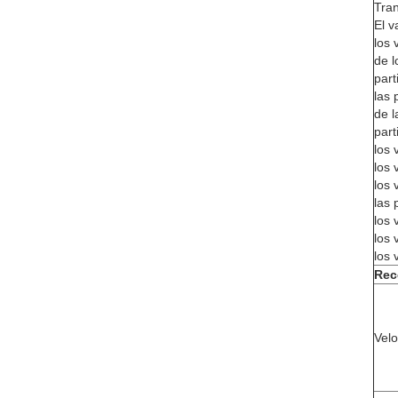
Tran
El v
los 
de l
part
las 
de l
part
los 
los 
los 
las 
los 
los 
los 
Rece
Velo