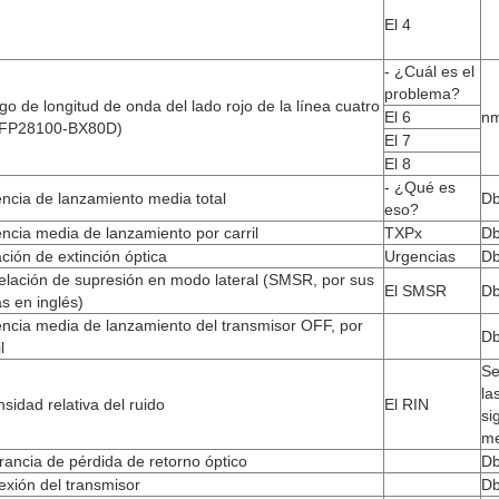
El 4
- ¿Cuál es el
problema?
o de longitud de onda del lado rojo de la línea cuatro
El 6
n
FP28100-BX80D)
El 7
El 8
- ¿Qué es
ncia de lanzamiento media total
D
eso?
ncia media de lanzamiento por carril
TXPx
D
ción de extinción óptica
Urgencias
D
elación de supresión en modo lateral (SMSR, por sus
El SMSR
D
as en inglés)
ncia media de lanzamiento del transmisor OFF, por
D
l
Se
la
nsidad relativa del ruido
El RIN
si
me
rancia de pérdida de retorno óptico
D
exión del transmisor
D