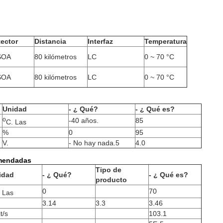
tector
Distancia
Interfaz
Temperatura
SOA
80 kilómetros
LC
0 ~ 70 °C
SOA
80 kilómetros
LC
0 ~ 70 °C
Unidad
- ¿ Qué?
- ¿ Qué es?
o
-40 años.
85
C. Las
%
0
95
V.
- No hay nada.5
4.0
omendadas
Tipo de
idad
- ¿ Qué?
- ¿ Qué es?
producto
0
70
 Las
3.14
3.3
3.46
t/s
103.1