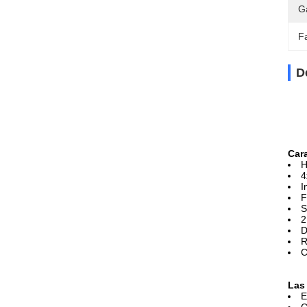
G
F
D
Cara
H
4
I
F
S
2
D
R
C
Las
E