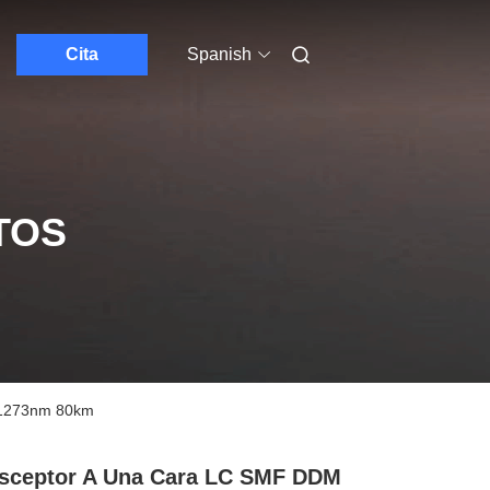
Cita
Spanish
TOS
/1273nm 80km
sceptor A Una Cara LC SMF DDM