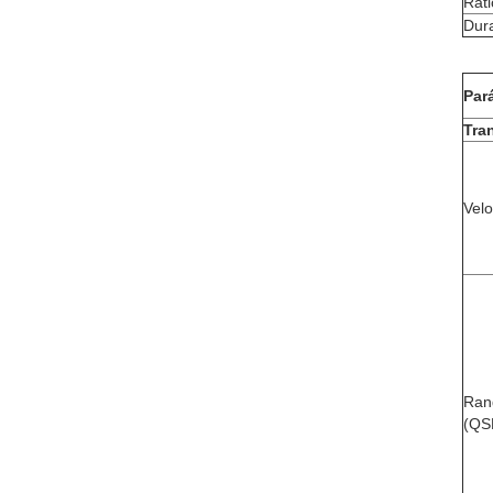
Rati
Dur
Par
Tran
Velo
Rang
(QS