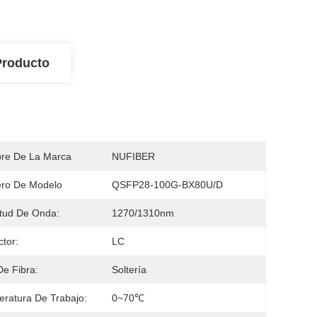
Producto
re De La Marca
NUFIBER
ro De Modelo
QSFP28-100G-BX80U/D
tud De Onda:
1270/1310nm
tor:
LC
De Fibra:
Soltería
ratura De Trabajo:
0~70℃