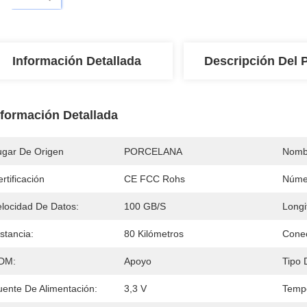
Información Detallada
Descripción Del 
nformación Detallada
ugar De Origen
PORCELANA
Nomb
rtificación
CE FCC Rohs
Núme
elocidad De Datos:
100 GB/s
Longi
stancia:
80 Kilómetros
Conec
DM:
Apoyo
Tipo 
uente De Alimentación:
3,3 V
Tempe