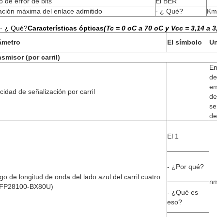
o de error de bits
El BER
ación máxima del enlace admitido
- ¿ Qué?
Km
- ¿ Qué?
Características ópticas
(Tc = 0 oC a 70 oC y Vcc = 3,14 a 3
ámetro
El símbolo
U
smisor (por carril)
En
de
em
cidad de señalización por carril
de
se
de
El 1
- ¿Por qué?
o de longitud de onda del lado azul del carril cuatro
n
FP28100-BX80U)
- ¿Qué es
eso?