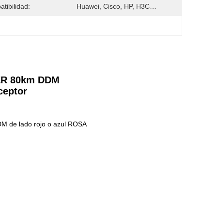
tibilidad:
Huawei, Cisco, HP, H3C…
 ZR 80km DDM
ceptor
M de lado rojo o azul ROSA