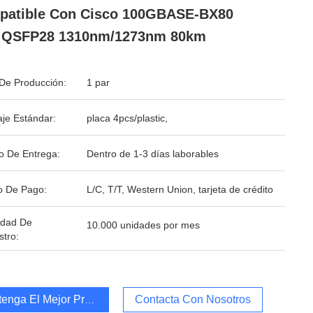
patible Con Cisco 100GBASE-BX80
i QSFP28 1310nm/1273nm 80km
De Producción:
1 par
je Estándar:
placa 4pcs/plastic,
o De Entrega:
Dentro de 1-3 días laborables
o De Pago:
L/C, T/T, Western Union, tarjeta de crédito
idad De
10.000 unidades por mes
stro:
enga El Mejor Precio
Contacta Con Nosotros