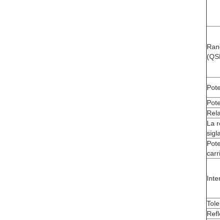
Rang
(QS
Pote
Pote
Rela
La r
sigl
Pote
carri
Inte
Tole
Refl