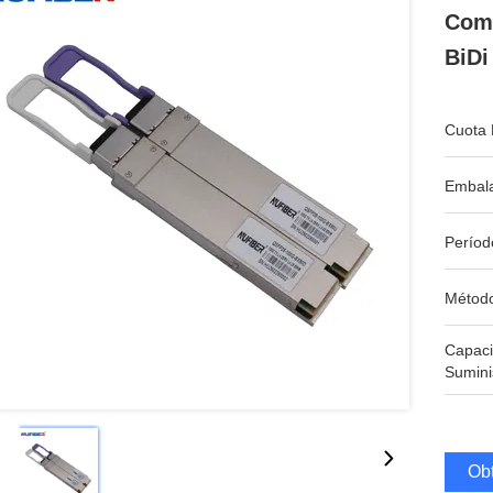
Com
BiD
Cuota 
Embala
Períod
Métod
Capac
Sumini
Obt